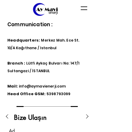
Communication :
Headquarters:
Merkez Mah. Ece St.
10/A Kağıthane / Istanbul
Branch :
Lütfi Aykaç Bulvarı No: 147/1
Sultangazi / İSTANBUL
Mail:
info@aymavienerji.com
Head Office GSM:
5398793099
Bize Ulaşın
Ad